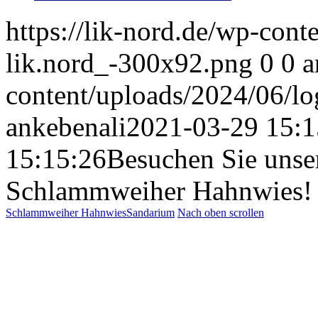
https://lik-nord.de/wp-cont
lik.nord_-300x92.png
0
0
a
content/uploads/2024/06/l
ankebenali
2021-03-29 15:1
15:15:26
Besuchen Sie unse
Schlammweiher Hahnwies!
Schlammweiher Hahnwies
Sandarium
Nach oben scrollen