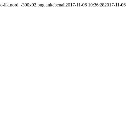
ogo-lik.nord_-300x92.png
ankebenali
2017-11-06 10:36:28
2017-11-06